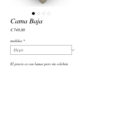
Cama Baja
Precio
€ 749,00
medidas
*
El precio es con lamas pero sin colchón
(+34)
639 134 176
LUNES - VIERNES : 9:00 - 18:00
EMAIL:
admin@vivamadera.com