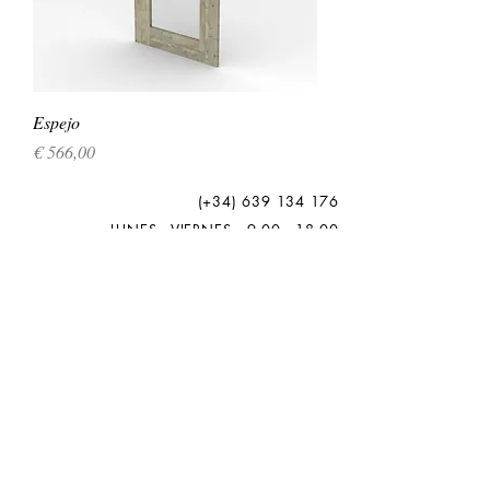
Espejo
Precio
€ 566,00
(+34)
639 134 176
LUNES - VIERNES : 9:00 - 18:00
EMAIL:
admin@vivamadera.com