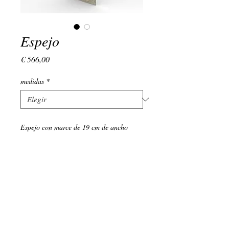
Espejo
Precio
€ 566,00
medidas
*
Espejo con marce de 19 cm de ancho
(+34)
639 134 176
LUNES - VIERNES : 9:00 - 18:00
EMAIL:
admin@vivamadera.com