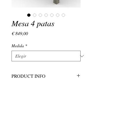
Mesa 4 patas
Precio
€ 849,00
Medida
*
PRODUCT INFO
Mesa con 4 patas
(+34)
639 134 176
LUNES - VIERNES : 9:00 - 18:00
EMAIL:
admin@vivamadera.com