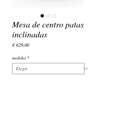
Mesa de centro patas
inclinadas
Precio
€ 629,00
medidas
*
(+34)
639 134 176
LUNES - VIERNES : 9:00 - 18:00
EMAIL:
admin@vivamadera.com