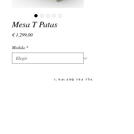
Mesa T Patas
Precio
€ 1.299,00
Medida
*
(+34)
639 134 176
LUNES - VIERNES : 9:00 - 18:00
EMAIL:
admin@vivamadera.com