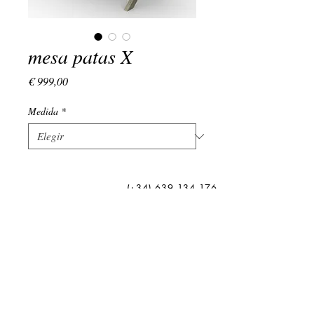
mesa patas X
Precio
€ 999,00
Medida
*
(+34)
639 134 176
LUNES - VIERNES : 9:00 - 18:00
EMAIL:
admin@vivamadera.com