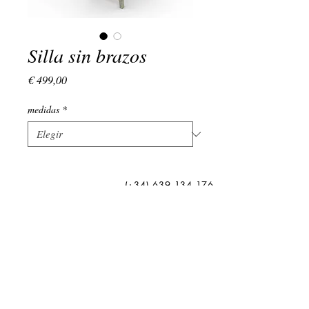
Silla sin brazos
Precio
€ 499,00
medidas
*
(+34)
639 134 176
LUNES - VIERNES : 9:00 - 18:00
EMAIL:
admin@vivamadera.com